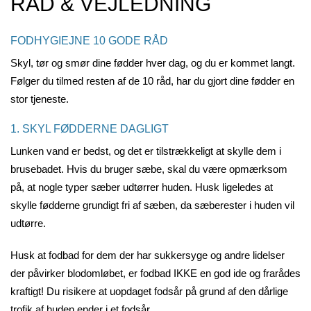
RÅD & VEJLEDNING
FODHYGIEJNE 10 GODE RÅD
Skyl, tør og smør dine fødder hver dag, og du er kommet langt.
Følger du tilmed resten af de 10 råd, har du gjort dine fødder en
stor tjeneste.
1. SKYL FØDDERNE DAGLIGT
Lunken vand er bedst, og det er tilstrækkeligt at skylle dem i
brusebadet. Hvis du bruger sæbe, skal du være opmærksom
på, at nogle typer sæber udtørrer huden. Husk ligeledes at
skylle fødderne grundigt fri af sæben, da sæberester i huden vil
udtørre.
Husk at fodbad for dem der har sukkersyge og andre lidelser
der påvirker blodomløbet, er fodbad IKKE en god ide og frarådes
kraftigt! Du risikere at uopdaget fodsår på grund af den dårlige
trofik af huden ender i et fodsår.